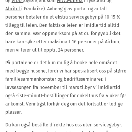
og
Vrbo
(også kjent som
FeWo-direkt
i Tyskland og
Abritel
i Frankrike). Avhengig av portal og antall
personer betaler du et ekstra servicegebyr på 10-15 % i
tillegg til leien. Den faktiske leien er imidlertid alltid
den samme. Vær oppmerksom på at du for øyeblikket
bare kan søke etter maksimalt 16 personer på Airbnb,
men vi leier ut til opptil 24 personer.
På portalene er det kun mulig å booke hele området
med begge husene, fordi vi har spesialisert oss på større
familiesammenkomster og bedriftsseminarer. I
lavsesongen fra november til mars tilbyr vi imidlertid
også siste-minutt-bestillinger for enkelthus fra 4 uker før
ankomst. Vennligst forhør deg om det fortsatt er ledige
plasser.
Du kan også bestille direkte hos oss uten servicegebyr.