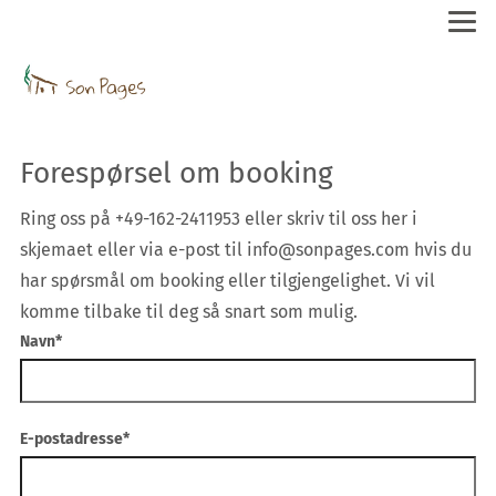
Forespørsel om booking
Ring oss på +49-162-2411953 eller skriv til oss her i
skjemaet eller via e-post til info@sonpages.com hvis du
har spørsmål om booking eller tilgjengelighet. Vi vil
komme tilbake til deg så snart som mulig.
Navn
Hvis du ser dette feltet, må du la det stå tomt.
*
E-postadresse
*